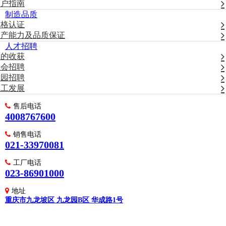
用户指南
制造品质
资格认证
生产能力及品质保证
人才招聘
您的收获
社会招聘
校园招聘
员工发展
售后电话
4008767600
销售电话
021-33970081
工厂电话
023-86901000
地址
重庆市九龙坡区 九龙园B区 华成路1号