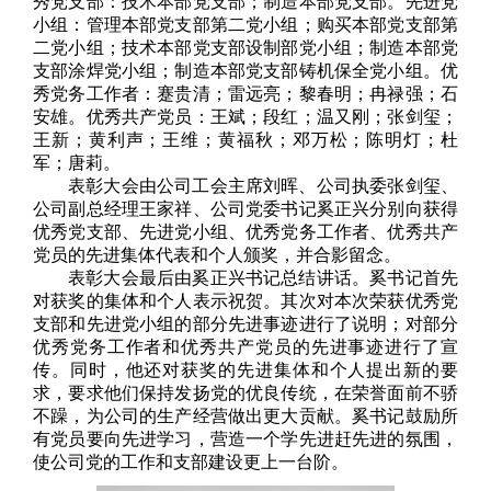
秀党支部：技术本部党支部；制造本部党支部。先进党
小组：管理本部党支部第二党小组；购买本部党支部第
二党小组；技术本部党支部设制部党小组；制造本部党
支部涂焊党小组；制造本部党支部铸机保全党小组。优
秀党务工作者：蹇贵清；雷远亮；黎春明；冉禄强；石
安雄。优秀共产党员：王斌；段红；温又刚；张剑玺；
王新；黄利声；王维；黄福秋；邓万松；陈明灯；杜
军；唐莉。
表彰大会由公司工会主席刘晖、公司执委张剑玺、
公司副总经理王家祥、公司党委书记奚正兴分别向获得
优秀党支部、先进党小组、优秀党务工作者、优秀共产
党员的先进集体代表和个人颁奖，并合影留念。
表彰大会最后由奚正兴书记总结讲话。奚书记首先
对获奖的集体和个人表示祝贺。其次对本次荣获优秀党
支部和先进党小组的部分先进事迹进行了说明；对部分
优秀党务工作者和优秀共产党员的先进事迹进行了宣
传。同时，他还对获奖的先进集体和个人提出新的要
求，要求他们保持发扬党的优良传统，在荣誉面前不骄
不躁，为公司的生产经营做出更大贡献。奚书记鼓励所
有党员要向先进学习，营造一个学先进赶先进的氛围，
使公司党的工作和支部建设更上一台阶。