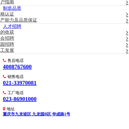
用户指南
制造品质
资格认证
生产能力及品质保证
人才招聘
您的收获
社会招聘
校园招聘
员工发展
售后电话
4008767600
销售电话
021-33970081
工厂电话
023-86901000
地址
重庆市九龙坡区 九龙园B区 华成路1号