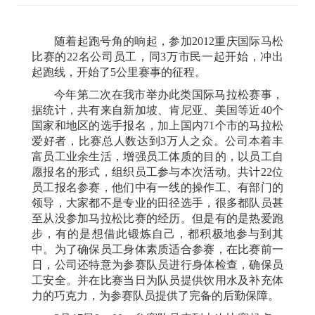
随着起跑号角的响起，参加2012重庆国际马松
比赛的22名公司员工，同3万市民一起开始，冲出
起跑线，开始了5公里赛事的征程。
今年第二次在我市举办此类国际马拉松赛事，
据统计，共有来自新加坡、肯尼亚、美国等近40个
国家和地区的选手报名，加上国内71个市的马拉松
爱好者，比赛总人数达到3万人之众。公司本着丰
富员工业余生活，增强员工体质的目的，以员工自
愿报名的形式，组织员工参与本次活动。共计22位
员工报名参赛，他们中有一线的操作工、有部门的
领导，大家都不是专业的田径选手，很多都队员甚
至从没参加马拉松比赛的经历。但是有的是热爱跑
步，有的是想借此锻炼自己，都积极地参与到其
中。为了确保员工身体素质适合参赛，在比赛前一
日，公司还特意为参赛队员进行身体检查，确保员
工安全。并在比赛当日为队员提供饮用水及补充体
力的巧克力，为参赛队员提供了完备的后勤保障。