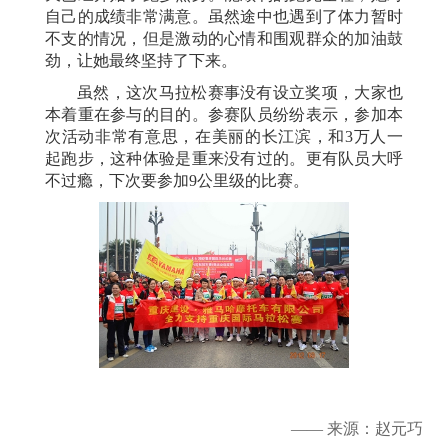
自己的成绩非常满意。虽然途中也遇到了体力暂时
不支的情况，但是激动的心情和围观群众的加油鼓
劲，让她最终坚持了下来。
虽然，这次马拉松赛事没有设立奖项，大家也
本着重在参与的目的。参赛队员纷纷表示，参加本
次活动非常有意思，在美丽的长江滨，和3万人一
起跑步，这种体验是重来没有过的。更有队员大呼
不过瘾，下次要参加9公里级的比赛。
—— 来源：赵元巧