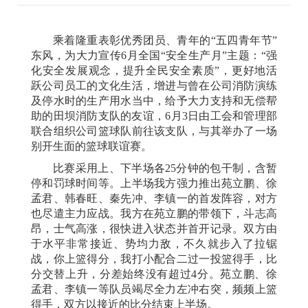
乘着隆重表彰优秀团员、青年的“五四青年节”
东风，为大力宣传6月全国“安全生产月”主题：“强
化安全发展观念，提升全民安全素质”，更好地活
跃公司员工的文化生活，增进与曾在公司消防演练
及停水时的生产用水当中，给予大力支持和无偿帮
助的田坝消防支队的友谊，6月3日由工会和管理部
联合组织公司篮球队前往该支队，与其举办了一场
别开生面的篮球联谊赛。
比赛采用上、下半场各25分钟的包干制，含暂
停和罚球时间等。上半场我方强力推出苑立鹏、徐
孟君、韩春旺、秦先冲、李镇一的首发阵容，对方
也尽遣主力应战。我方在苑立鹏的带领下，斗志高
昂，士气高涨，很快进入状态并首开记录。双方由
于水平非常接近、势均力敌，不久就步入了拉锯
战，你上篮得分，我打小配合二过一投篮得手，比
分交替上升，分差始终没有超过4分。苑立鹏、徐
孟君、李镇一等队员竭尽全力左冲右突，频频上篮
得手，双方以接近的比分结束上半场。