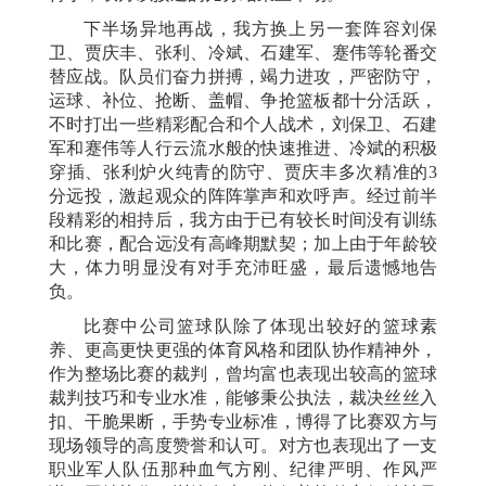
下半场异地再战，我方换上另一套阵容刘保
卫、贾庆丰、张利、冷斌、石建军、蹇伟等轮番交
替应战。队员们奋力拼搏，竭力进攻，严密防守，
运球、补位、抢断、盖帽、争抢篮板都十分活跃，
不时打出一些精彩配合和个人战术，刘保卫、石建
军和蹇伟等人行云流水般的快速推进、冷斌的积极
穿插、张利炉火纯青的防守、贾庆丰多次精准的3
分远投，激起观众的阵阵掌声和欢呼声。经过前半
段精彩的相持后，我方由于已有较长时间没有训练
和比赛，配合远没有高峰期默契；加上由于年龄较
大，体力明显没有对手充沛旺盛，最后遗憾地告
负。
比赛中公司篮球队除了体现出较好的篮球素
养、更高更快更强的体育风格和团队协作精神外，
作为整场比赛的裁判，曾均富也表现出较高的篮球
裁判技巧和专业水准，能够秉公执法，裁决丝丝入
扣、干脆果断，手势专业标准，博得了比赛双方与
现场领导的高度赞誉和认可。对方也表现出了一支
职业军人队伍那种血气方刚、纪律严明、作风严