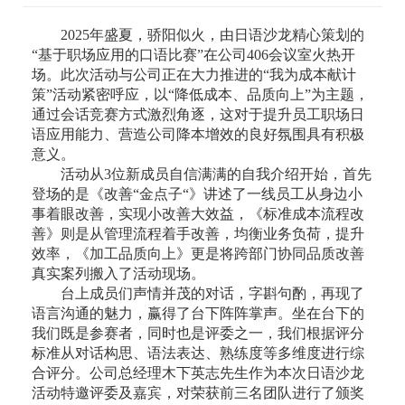
2025年盛夏，骄阳似火，由日语沙龙精心策划的
“基于职场应用的口语比赛”在公司406会议室火热开
场。此次活动与公司正在大力推进的“我为成本献计
策”活动紧密呼应，以“降低成本、品质向上”为主题，
通过会话竞赛方式激烈角逐，这对于提升员工职场日
语应用能力、营造公司降本增效的良好氛围具有积极
意义。
活动从3位新成员自信满满的自我介绍开始，首先
登场的是《改善“金点子“》讲述了一线员工从身边小
事着眼改善，实现小改善大效益，《标准成本流程改
善》则是从管理流程着手改善，均衡业务负荷，提升
效率，《加工品质向上》更是将跨部门协同品质改善
真实案列搬入了活动现场。
台上成员们声情并茂的对话，字斟句酌，再现了
语言沟通的魅力，赢得了台下阵阵掌声。坐在台下的
我们既是参赛者，同时也是评委之一，我们根据评分
标准从对话构思、语法表达、熟练度等多维度进行综
合评分。公司总经理木下英志先生作为本次日语沙龙
活动特邀评委及嘉宾，对荣获前三名团队进行了颁奖